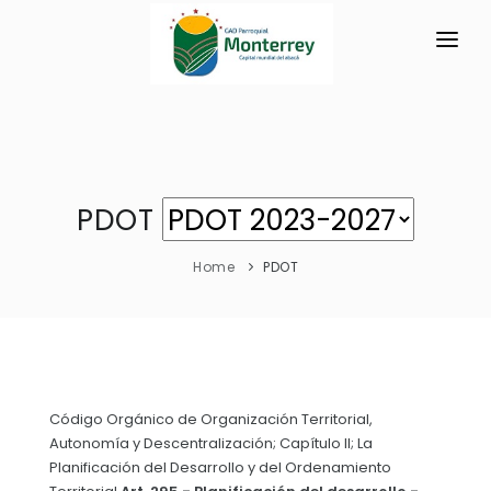
INICIO
LA PARROQUIA
RESEÑA HISTÓRICA
GAD
PDOT
Historia Antigua
TRANSPARENCIA
Home
PDOT
Historia Actual
GESTIÓN Y PRESUPUESTO
Símbolos Cívicos
GESTIÓN INSTITUCIONAL
MECANISMOS DE PARTICIPACIÓN
GEOGRAFÍA
Sesiones Ordinarias
TURISMO
Ubicación
CIUDADANÍA ACTIVA
Código Orgánico de Organización Territorial,
Sesiones Extraordinarias
Autonomía y Descentralización; Capítulo II; La
Organigrama de Comisiones
Solicitud de acceso información pública
Planificación del Desarrollo y del Ordenamiento
Resoluciones
NEW