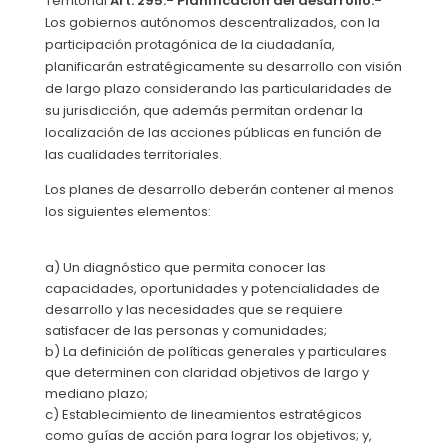
Territorial
Art. 295.- Planificación del desarrollo.-
Los gobiernos autónomos descentralizados, con la
Convocatorias
participación protagónica de la ciudadanía,
GESTIÓN ADMINISTRATIVA
planificarán estratégicamente su desarrollo con visión
de largo plazo considerando las particularidades de
Plan de desarrollo y Ordenamiento Territorial - PD
su jurisdicción, que además permitan ordenar la
localización de las acciones públicas en función de
Plan Anual Contratación - PAC
las cualidades territoriales.
Plan Operativo Anual - POA
Los planes de desarrollo deberán contener al menos
Convenios Institucionales
los siguientes elementos:
PRESUPUESTO: EJECUCIÓN Y REPORTES
a) Un diagnóstico que permita conocer las
Cédulas presupuestarias y balances
capacidades, oportunidades y potencialidades de
desarrollo y las necesidades que se requiere
Procesos de contratación
satisfacer de las personas y comunidades;
b) La definición de políticas generales y particulares
Ejecución Presupuestaria
que determinen con claridad objetivos de largo y
mediano plazo;
Obras y proyectos
c) Establecimiento de lineamientos estratégicos
como guías de acción para lograr los objetivos; y,