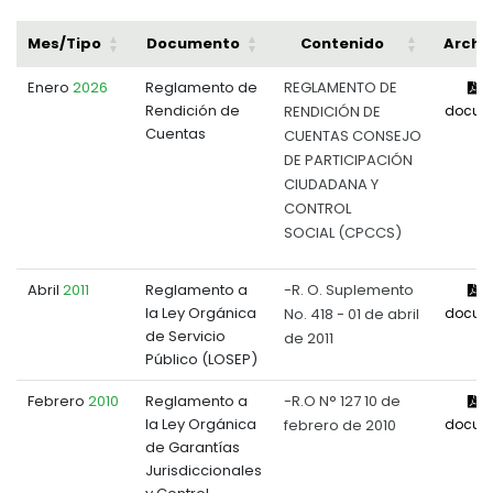
Mes/Tipo
Documento
Contenido
Archi
Enero
2026
Reglamento de
REGLAMENTO DE
V
Rendición de
RENDICIÓN DE
docum
Cuentas
CUENTAS CONSEJO
DE PARTICIPACIÓN
CIUDADANA Y
CONTROL
SOCIAL (CPCCS)
Abril
2011
Reglamento a
-R. O. Suplemento
V
la Ley Orgánica
No. 418 - 01 de abril
docum
de Servicio
de 2011
Público (LOSEP)
Febrero
2010
Reglamento a
-R.O N° 127 10 de
V
la Ley Orgánica
febrero de 2010
docum
de Garantías
Jurisdiccionales