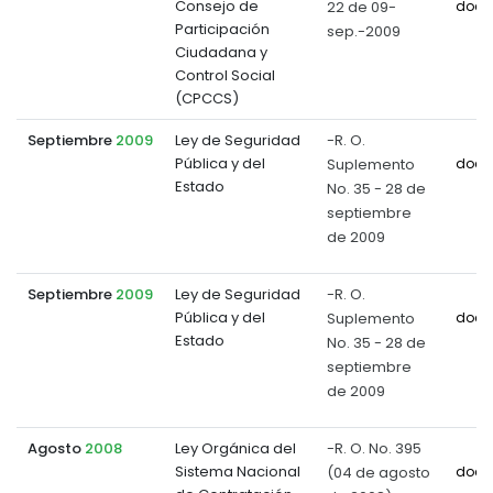
Consejo de
22 de 09-
docu
Participación
sep.-2009
Ciudadana y
Control Social
(CPCCS)
Septiembre
2009
Ley de Seguridad
-R. O.
Pública y del
Suplemento
docu
Estado
No. 35 - 28 de
septiembre
de 2009
Septiembre
2009
Ley de Seguridad
-R. O.
Pública y del
Suplemento
docu
Estado
No. 35 - 28 de
septiembre
de 2009
Agosto
2008
Ley Orgánica del
-R. O. No. 395
Sistema Nacional
(04 de agosto
docu