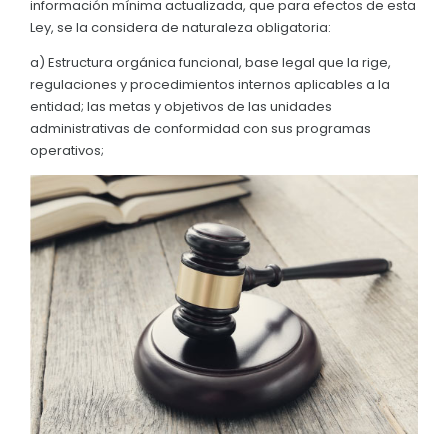
información mínima actualizada, que para efectos de esta
Convocatorias
Ley, se la considera de naturaleza obligatoria:
GESTIÓN ADMINISTRATIVA
a) Estructura orgánica funcional, base legal que la rige,
regulaciones y procedimientos internos aplicables a la
Plan de desarrollo y Ordenamiento Territorial - PD
entidad; las metas y objetivos de las unidades
administrativas de conformidad con sus programas
Plan Anual Contratación - PAC
operativos;
Plan Operativo Anual - POA
Convenios Institucionales
PRESUPUESTO: EJECUCIÓN Y REPORTES
Cédulas presupuestarias y balances
Procesos de contratación
Ejecución Presupuestaria
Obras y proyectos