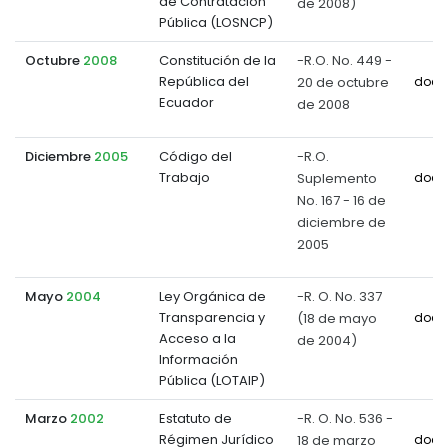
de Contratación
de 2008)
Pública (LOSNCP)
Octubre
2008
Constitución de la
-R.O. No. 449 -
República del
20 de octubre
docu
Ecuador
de 2008
Diciembre
2005
Código del
-R.O.
Trabajo
Suplemento
docu
No. 167 - 16 de
diciembre de
2005
Mayo
2004
Ley Orgánica de
-R. O. No. 337
Transparencia y
(18 de mayo
docu
Acceso a la
de 2004)
Información
Pública (LOTAIP)
Marzo
2002
Estatuto de
-R. O. No. 536 -
Régimen Jurídico
18 de marzo
docu