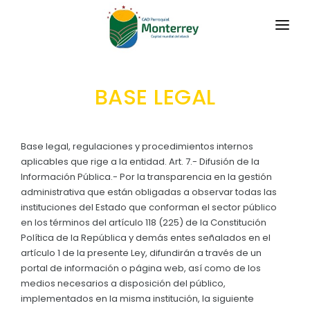
INICIO
BASE LEGAL
LA PARROQUIA
RESEÑA HISTÓRICA
GAD
Base legal, regulaciones y procedimientos internos
Historia Antigua
aplicables que rige a la entidad. Art. 7.- Difusión de la
TRANSPARENCIA
Información Pública.- Por la transparencia en la gestión
Historia Actual
administrativa que están obligadas a observar todas las
GESTIÓN Y PRESUPUESTO
instituciones del Estado que conforman el sector público
Símbolos Cívicos
en los términos del artículo 118 (225) de la Constitución
GESTIÓN INSTITUCIONAL
MECANISMOS DE PARTICIPACIÓN
GEOGRAFÍA
Política de la República y demás entes señalados en el
Sesiones Ordinarias
artículo 1 de la presente Ley, difundirán a través de un
TURISMO
Ubicación
CIUDADANÍA ACTIVA
portal de información o página web, así como de los
Sesiones Extraordinarias
medios necesarios a disposición del público,
Organigrama de Comisiones
Solicitud de acceso información pública
implementados en la misma institución, la siguiente
Resoluciones
NEW