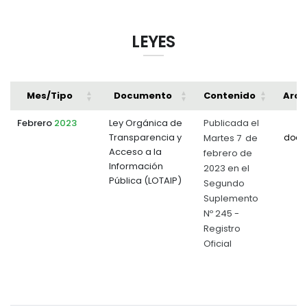
LEYES
Mes/Tipo
Documento
Contenido
Arch
Febrero
2023
Ley Orgánica de
Publicada el
Transparencia y
Martes 7 de
docu
Acceso a la
febrero de
Información
2023 en el
Pública (LOTAIP)
Segundo
Suplemento
Nº 245 -
Registro
Oficial