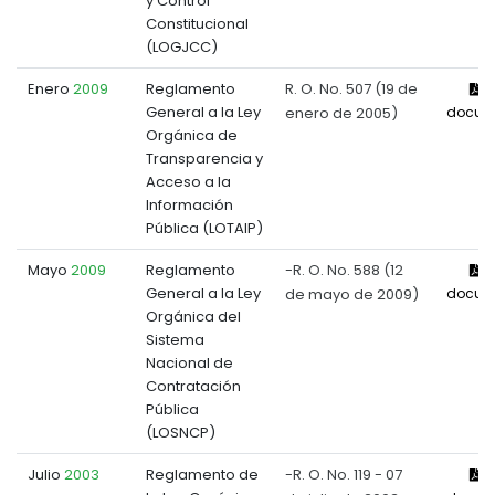
y Control
Constitucional
(LOGJCC)
Enero
2009
Reglamento
R. O. No. 507 (19 de
V
General a la Ley
enero de 2005)
docum
Orgánica de
Transparencia y
Acceso a la
Información
Pública (LOTAIP)
Mayo
2009
Reglamento
-R. O. No. 588 (12
V
General a la Ley
de mayo de 2009)
docum
Orgánica del
Sistema
Nacional de
Contratación
Pública
(LOSNCP)
Julio
2003
Reglamento de
-R. O. No. 119 - 07
V