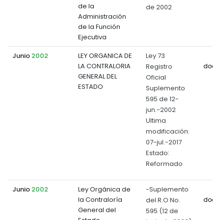
de la
de 2002
Administración
de la Función
Ejecutiva
Junio
2002
LEY ORGANICA DE
Ley 73
LA CONTRALORIA
Registro
docu
GENERAL DEL
Oficial
ESTADO
Suplemento
595 de 12-
jun.-2002
Ultima
modificación:
07-jul.-2017
Estado:
Reformado
Junio
2002
Ley Orgánica de
-Suplemento
la Contraloría
del R.O No.
docu
General del
595 (12 de