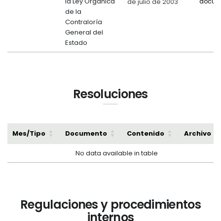
la Ley Orgánica
de julio de 2003
docum
de la
Contraloría
General del
Estado
Resoluciones
Mes/Tipo
Documento
Contenido
Archivo
No data available in table
Regulaciones y procedimientos
internos