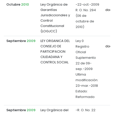
Octubre
2010
Ley Orgánica de
-22-oct.-2009
Garantías
R. O. No. 294
docu
Jurisdiccionales y
(06 de
Control
octubre de
Constitucional
2010)
(LOGJCC)
Septiembre
2009
LEY ORGANICA DEL
Ley 0
CONSEJO DE
Registro
docu
PARTICIPACION
Oficial
CIUDADANA Y
Suplemento
CONTROL SOCIAL
22 de 09-
sep.-2009
Ultima
modificación:
23-mar.-2018
Estado:
Reformado
Septiembre
2009
Ley Orgánica del
-R. O. No. 22