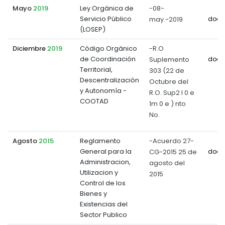
Mayo
2019
Ley Orgánica de
-08-
Servicio Público
may.-2019
docu
(LOSEP)
Diciembre
2019
Código Orgánico
-R.O
de Coordinación
Suplemento
docu
Territorial,
303 (22 de
Descentralización
Octubre del
y Autonomía -
R.O. Sup2 l 0 e
COOTAD
1m 0 e ) nto
No.
Agosto
2015
Reglamento
-Acuerdo 27-
General para la
CG-2015 25 de
docu
Administracion,
agosto del
Utilizacion y
2015
Control de los
Bienes y
Existencias del
Sector Publico