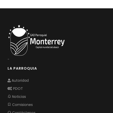
Convocatorias
GESTIÓN ADMINISTRATIVA
Plan de desarrollo y Ordenamiento Territorial - PD
Plan Anual Contratación - PAC
Plan Operativo Anual - POA
Convenios Institucionales
-
PRESUPUESTO: EJECUCIÓN Y REPORTES
LA PARROQUIA
Cédulas presupuestarias y balances
Autoridad
Procesos de contratación
PDOT
Ejecución Presupuestaria
Noticias
Obras y proyectos
Comisiones
Contáctenos