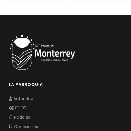
Convocatorias
GESTIÓN ADMINISTRATIVA
Plan de desarrollo y Ordenamiento Territorial - PD
Plan Anual Contratación - PAC
Plan Operativo Anual - POA
Convenios Institucionales
PRESUPUESTO: EJECUCIÓN Y REPORTES
-
Cédulas presupuestarias y balances
LA PARROQUIA
Procesos de contratación
Autoridad
Ejecución Presupuestaria
PDOT
Obras y proyectos
Noticias
Comisiones