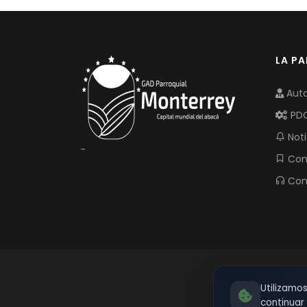
LA P
Auto
PD
Noti
-
Com
Con
Utilizamo
continua