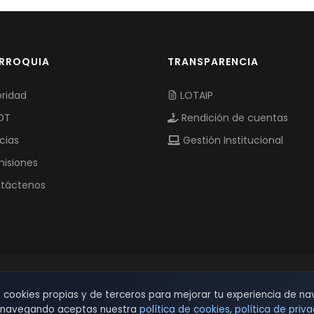
ARROQUIA
TRANSPARENCIA
ridad
LOTAIP
OT
Rendición de cuentas
cias
Gestión Institucional
isiones
táctenos
© 2026 TSW - TecnoServiWeb. All Rights Reserved.
s cookies propias y de terceros para mejorar tu experiencia de na
r navegando aceptas nuestra
política de cookies
,
política de priv